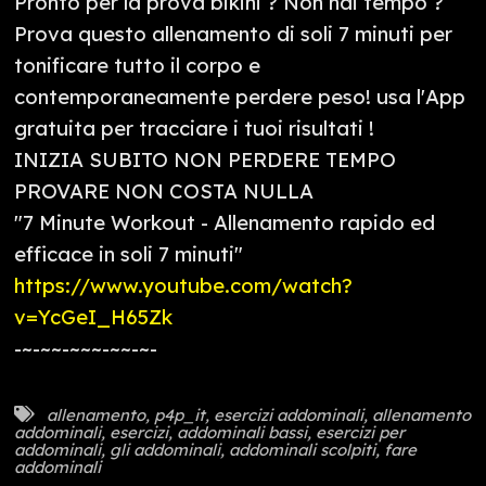
Pronto per la prova bikini ? Non hai tempo ?
Prova questo allenamento di soli 7 minuti per
tonificare tutto il corpo e
contemporaneamente perdere peso! usa l'App
gratuita per tracciare i tuoi risultati !
INIZIA SUBITO NON PERDERE TEMPO
PROVARE NON COSTA NULLA
"7 Minute Workout - Allenamento rapido ed
efficace in soli 7 minuti"
https://www.youtube.com/watch?
v=YcGeI_H65Zk
-~-~~-~~~-~~-~-
allenamento
,
p4p_it
,
esercizi addominali
,
allenamento
addominali
,
esercizi
,
addominali bassi
,
esercizi per
addominali
,
gli addominali
,
addominali scolpiti
,
fare
addominali